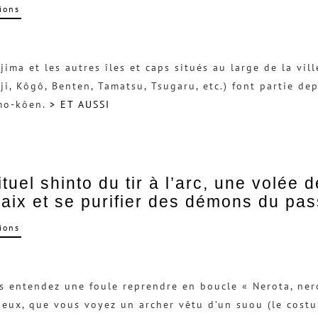
ions
jima et les autres îles et caps situés au large de la vil
ji, Kôgô, Benten, Tamatsu, Tsugaru, etc.) font partie d
mo-kôen.
> ET AUSSI
ituel shinto du tir à l’arc, une volée
aix et se purifier des démons du pa
ions
s entendez une foule reprendre en boucle « Nerota, nero
eux, que vous voyez un archer vêtu d’un suou (le cost