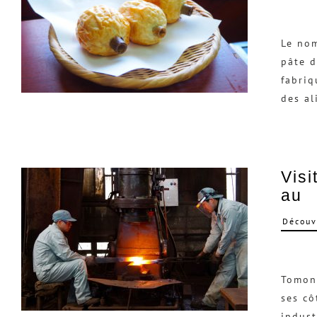
Le nom
pâte d
fabriq
des a
Visi
au
Découv
Tomono
ses cô
indust