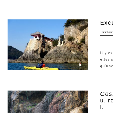
Exc
Découv
Il y e
elles 
qu’une
Gos
u, r
l.