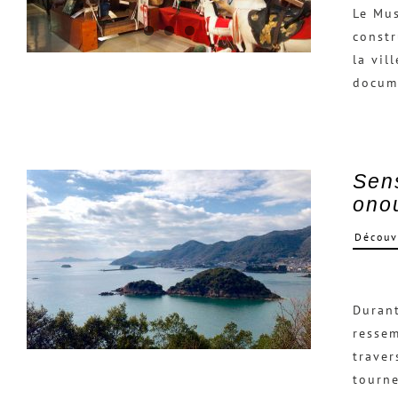
Le Mus
constr
la vil
docume
Sen
ono
Découv
Durant
ressem
traver
tourne