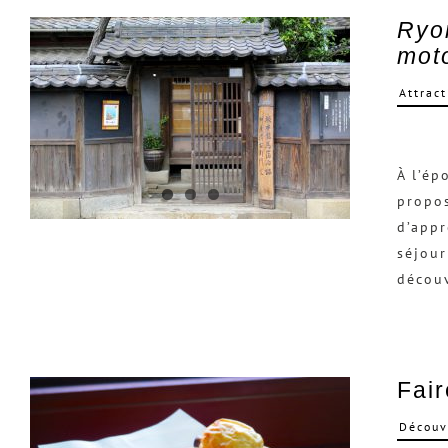
Ryo
mot
Attract
À l’ép
propos
d’appr
séjour
décou
Fai
Découv