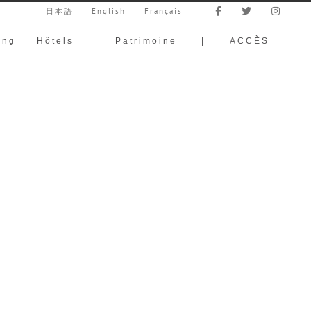
日本語
English
Français
ing
Hôtels
Patrimoine
|
ACCÈS