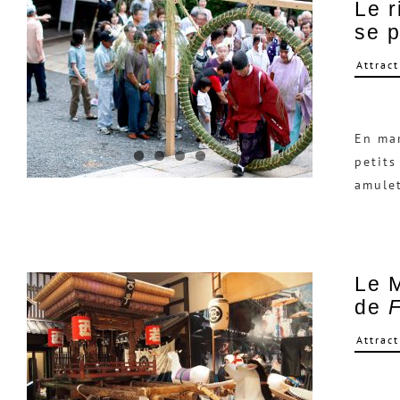
Le r
se p
Attract
En mar
petits
amulet
Le M
de
Attract