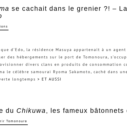
ma
se cachait dans le grenier ?! – 
o
ions
oque d’Edo, la résidence Masuya appartenait à un agent
er des hébergements sur le port de Tomonoura, s’occu
ovisionner divers clans en produits de consommation co
na le célèbre samouraï Ryoma Sakamoto, caché dans une
verte longtemps
> ET AUSSI
re du
Chikuwa
, les fameux bâtonnets 
rir Tomonoura