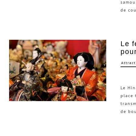
samour
de cou
Le f
pour
Attract
Le Hin
place 
transm
de bou