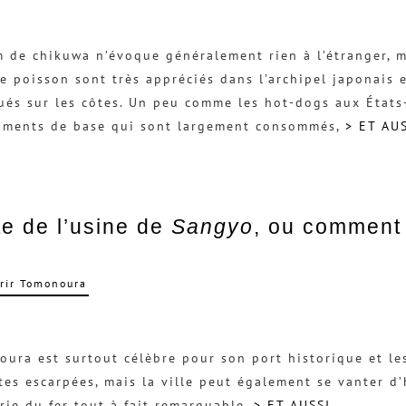
 de chikuwa n’évoque généralement rien à l’étranger, m
e poisson sont très appréciés dans l’archipel japonais
ués sur les côtes. Un peu comme les hot-dogs aux États-
liments de base qui sont largement consommés,
> ET AU
te de l’usine de
Sangyo
, ou comment 
rir Tomonoura
ura est surtout célèbre pour son port historique et l
tes escarpées, mais la ville peut également se vanter d
rie du fer tout à fait remarquable.
> ET AUSSI