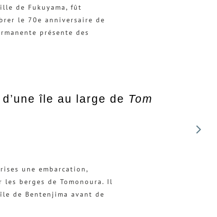
ille de Fukuyama, fût
brer le 70e anniversaire de
permanente présente des
 d’une île au large de
Tom
prises une embarcation,
r les berges de Tomonoura. Il
 île de Bentenjima avant de