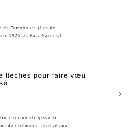
le de Tomonoura (îles de
epuis 1925 du Parc National
 de flèches pour faire vœu
ssé
ta » sur un air grave et
ume de cérémonie réservé aux