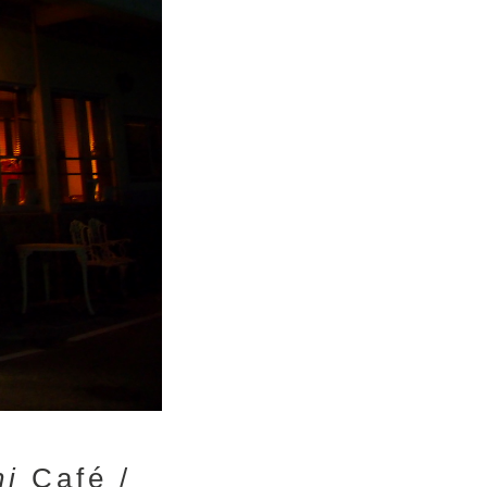
i
Café /