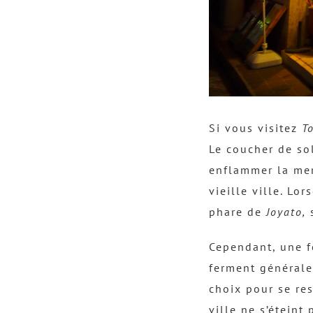
Si vous visitez
T
Le coucher de sol
enflammer la mer
vieille ville. Lo
phare de
Joyato,
s
Cependant, une fo
ferment générale
choix pour se res
ville ne s’éteint