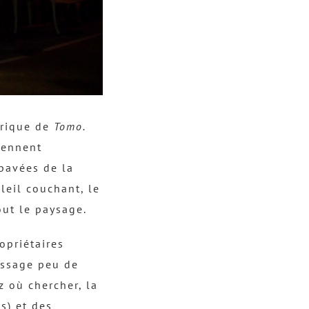
orique de
Tomo.
iennent
 pavées de la
oleil couchant,
le
out le paysage.
opriétaires
assage peu de
z où chercher, la
s) et des