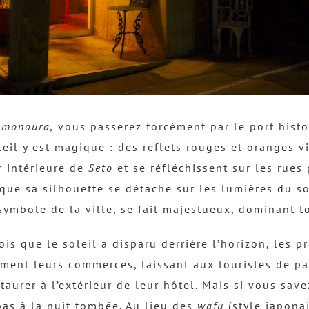
omonoura,
vous passerez forcément par le port hist
eil y est magique : des reflets rouges et oranges v
 intérieure de
Seto
et se réfléchissent sur les rues
rsque sa silhouette se détache sur les lumières du s
ymbole de la ville, se fait majestueux, dominant t
is que le soleil a disparu derrière l’horizon, les pr
ment leurs commerces, laissant aux touristes de p
taurer à l’extérieur de leur hôtel. Mais si vous save
 pas à la nuit tombée. Au lieu des
wafu
(style japonai