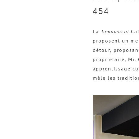
454
La
Tomomachi
Caf
proposent un men
détour, proposant
propriétaire, Mr.
apprentissage cu
mêle les traditi