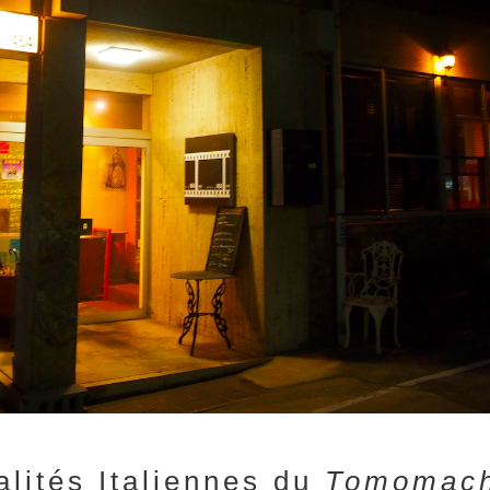
alités Italiennes du
Tomomach