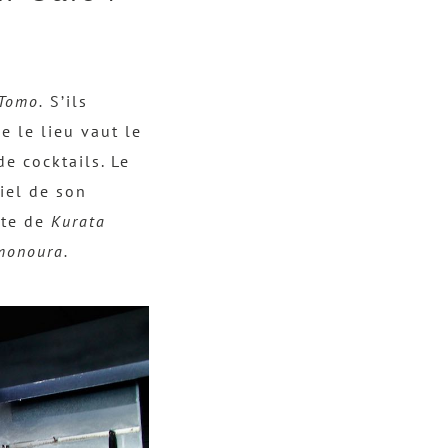
Tomo.
S’ils
e le lieu vaut le
e cocktails. Le
tiel de son
arte de
Kurata
monoura.