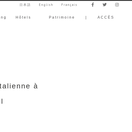
日本語
English
Français
ing
Hôtels
Patrimoine
|
ACCÈS
talienne à
l