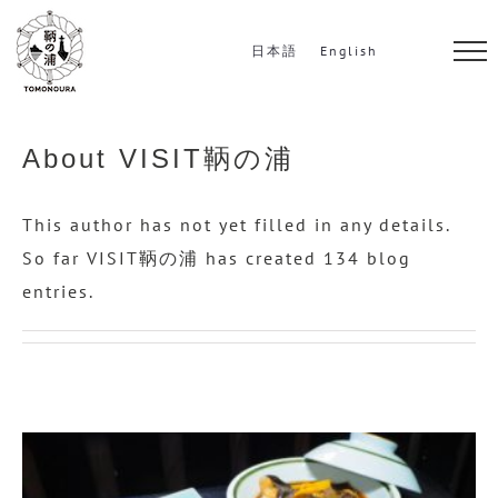
S
k
日本語
English
i
p
t
About
VISIT鞆の浦
o
c
This author has not yet filled in any details.
o
So far VISIT鞆の浦 has created 134 blog
n
entries.
t
e
n
t