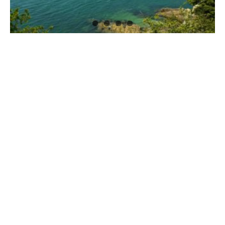
大漁、大漁！ 海上で繰り広げられる勇壮な「鯛し
ばり網漁」
スポット