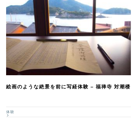
絵画のような絶景を前に写経体験 – 福禅寺 対潮楼
体験