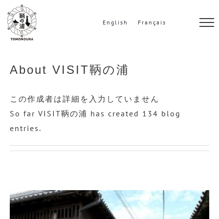
S
k
English
Français
i
p
t
About
VISIT鞆の浦
o
c
この作成者は詳細を入力していません
o
So far VISIT鞆の浦 has created 134 blog
n
entries.
t
e
n
t