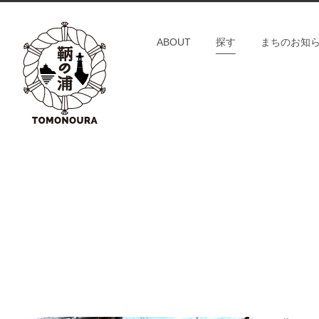
S
k
ABOUT
探す
まちのお知
i
p
t
o
c
o
n
t
e
n
t