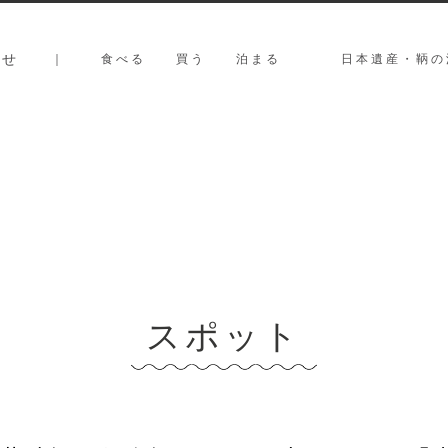
らせ
｜
食べる
買う
泊まる
日本遺産・鞆の
スポット