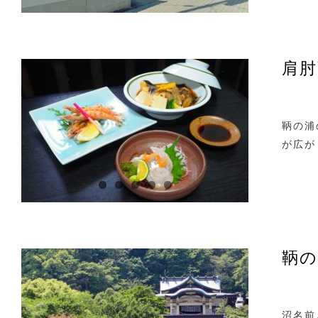
肩肘
鞆の浦
が広が
鞆の
沼名前