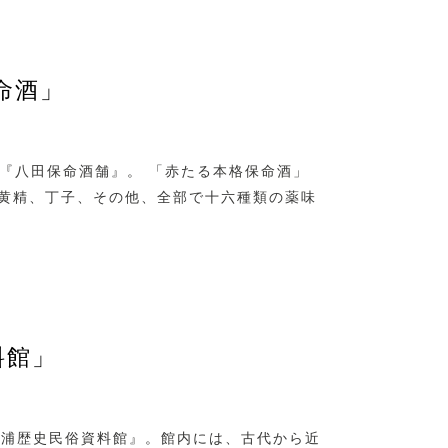
命酒」
元『八田保命酒舗』。 「赤たる本格保命酒」
黄精、丁子、その他、全部で十六種類の薬味
料館」
の浦歴史民俗資料館』。館内には、古代から近