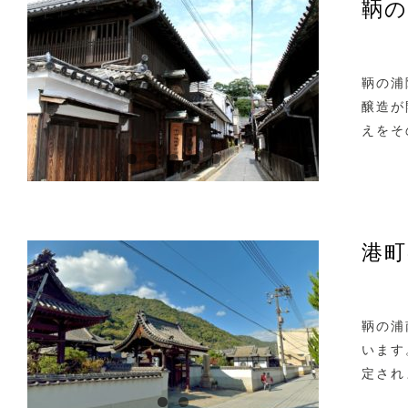
鞆の
鞆の浦
醸造が
えをそ
港町
鞆の浦
います
定され