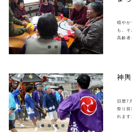
穏やか
も。そ
高齢者
神輿
旧暦7
祭り前
れま