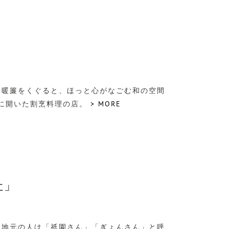
」
く暖簾をくぐると、ほっと心がなごむ和の空間
年に開いた割烹料理の店。
> MORE
社」
、地元の人は「祇園さん」「ぎょんさん」と呼