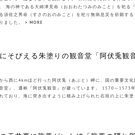
。 海の神である大綿津見命（おおわたつみのみこと）を祀る
る須佐之男命（すさのおのみこと）を祀り無病息災を祈願する
りました。
> MORE
にそびえる朱塗りの観音堂「阿伏兎観
から西に4kmほど行った阿伏兎（あぶと）岬に、国の重要文
音堂』、通称『阿伏兎観音』が建っています。 1570～157
れており、海に突き出すように積み上げられた石垣の上に朱