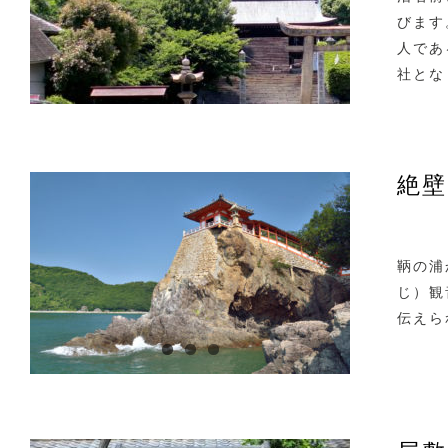
びます
人であ
社とな
絶壁
鞆の浦
じ）観
伝えら