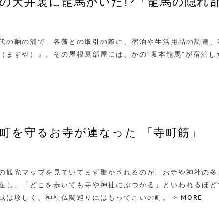
の天井裏に龍馬がいた!?「龍馬の隠れ
代の鞆の浦で、各藩との取引の際に、宿泊や生活用品の調達、
（ますや）』。その屋根裏部屋には、かの“坂本龍馬”が宿泊
町を守るお寺が連なった 「寺町筋」
の観光マップを見ていてまず驚かされるのが、お寺や神社の多
在し、「どこを歩いても寺や神社にぶつかる」といわれるほど
域は珍しく、神社仏閣巡りにはもってこいの町。
> MORE