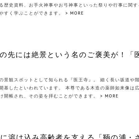
る歴史資料、お手火神事やお弓神事といった祭りや行事に関す
やすく学ぶことができます。
> MORE
の先には絶景という名のご褒美が！「
の景観スポットとして知られる『医王寺』。 細く長い坂道や
開基したといわれています。 本尊である木造の薬師如来像は
け開帳され、その姿を拝むことができます。
> MORE
ちに溶け込み高齢者を支える「鞆の浦・