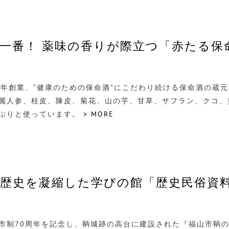
一番！ 薬味の香りが際立つ「赤たる保
1年創業、“健康のための保命酒”にこだわり続ける保命酒の蔵
麗人参、桂皮、陳皮、菊花、山の芋、甘草、サフラン、クコ、
ぷりと使っています。
> MORE
歴史を凝縮した学びの館「歴史民俗資
市制70周年を記念し、鞆城跡の高台に建設された『福山市鞆