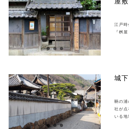
屋敷
江戸時
『桝屋
城下
鞆の浦
社が点
いる地