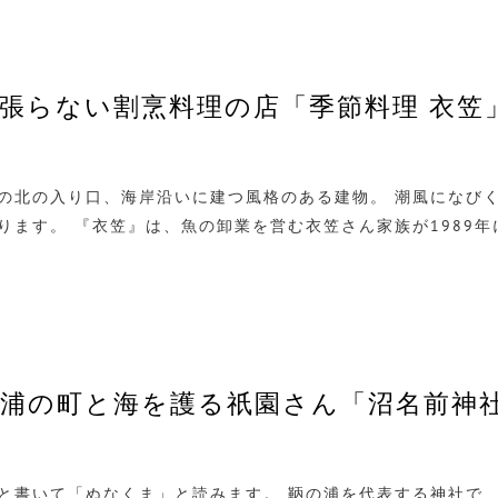
張らない割烹料理の店「季節料理 衣笠
の北の入り口、海岸沿いに建つ風格のある建物。 潮風になび
ります。 『衣笠』は、魚の卸業を営む衣笠さん家族が1989
浦の町と海を護る祇園さん「沼名前神
と書いて「ぬなくま」と読みます。 鞆の浦を代表する神社で