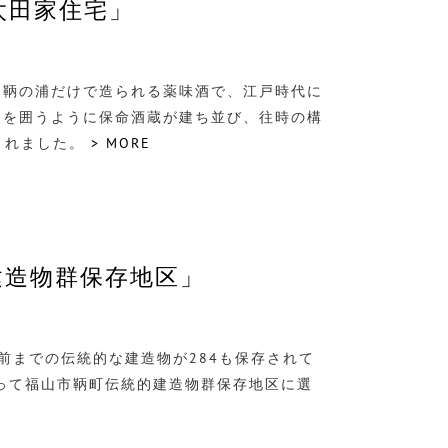
太田家住宅」
も鞆の浦だけで造られる薬味酒で、江戸時代に
家を囲うように保命酒蔵が建ち並び、往時の構
されました。
> MORE
建造物群保存地区」
前までの伝統的な建造物が284も保存されて
によって福山市鞆町伝統的建造物群保存地区に選