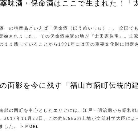
薬味酒・保命酒はここで生まれた！「
随一の特産品といえば「保命酒（ほうめいしゅ）」。 全国で
開始されました。 その保命酒生誕の地が『太田家住宅』。主
のまま残していることから1991年には国の重要文化財に指定
の面影を今に残す「福山市鞆町伝統的
南部の西町を中心としたエリアには、江戸・明治期から昭和戦
。2017年11月28日、この約8.6haの土地が文部科学大臣
ました。
> MORE