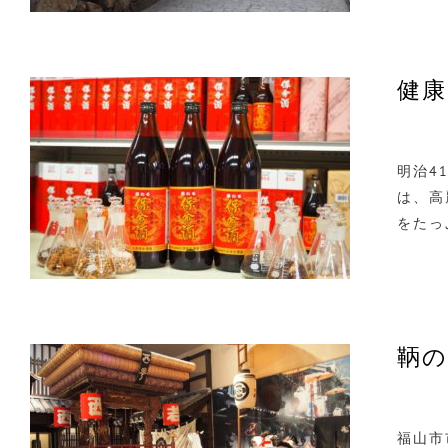
健康
明治4
は、高
をたっ
鞆の
福山市