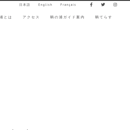
日本語
English
Français
浦とは
アクセス
鞆の浦ガイド案内
鞆てらす