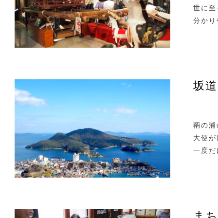
世に至
分かり
坂道
鞆の浦
大使が
一度だ
ま