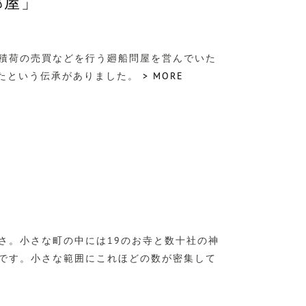
部屋」
積荷の売買などを行う廻船問屋を営んでいた
したという伝承がありました。
> MORE
さ。小さな町の中には19のお寺と数十社の神
です。小さな範囲にこれほどの数が密集して