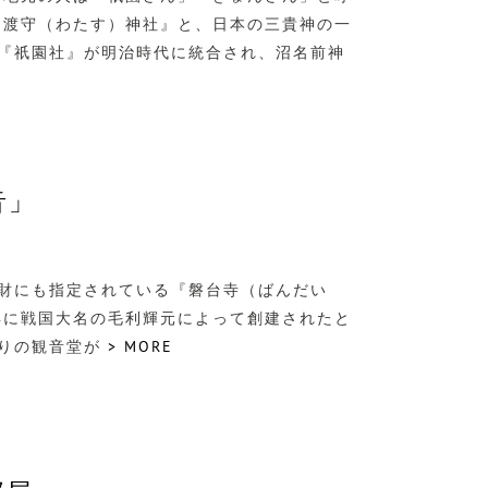
『渡守（わたす）神社』と、日本の三貴神の一
『祇園社』が明治時代に統合され、沼名前神
音」
化財にも指定されている『磐台寺（ばんだい
3年に戦国大名の毛利輝元によって創建されたと
塗りの観音堂が
> MORE