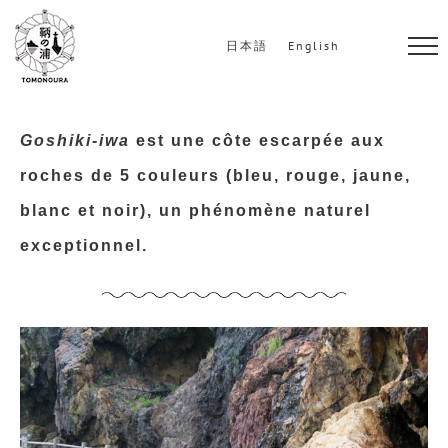
S
k
日本語
English
i
p
t
Goshiki-iwa
est une côte escarpée aux
o
roches de 5 couleurs (bleu, rouge, jaune,
c
blanc et noir), un phénomène naturel
o
exceptionnel.
n
t
e
n
t