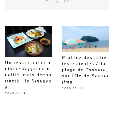
F
X
E
a
m
c
a
e
i
b
l
o
o
k
Profitez des activi
Un restaurant de c
tés estivales à la
uisine
kappo
de q
plage de
Tanoura
,
ualité, mais décon
sur l’île de
Sensui
tracté : le
Kinugas
jima
!
a
2020.02.14
2020.02.14