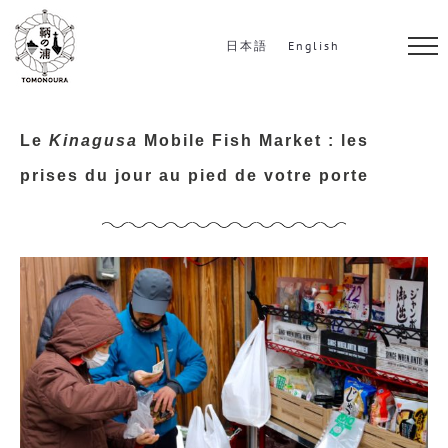
S
k
日本語
English
i
p
t
Le
Kinagusa
Mobile Fish Market : les
o
prises du jour au pied de votre porte
c
o
n
t
e
n
t