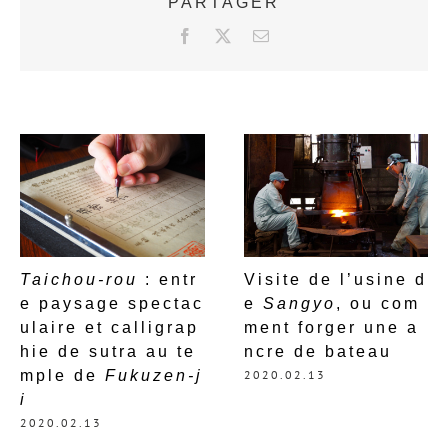
PARTAGER
F
X
E
a
m
c
a
e
i
b
l
o
o
k
Taichou-rou
: entr
Visite de l’usine d
e paysage spectac
e
Sangyo
, ou com
ulaire et calligrap
ment forger une a
hie de sutra au te
ncre de bateau
mple de
Fukuzen-j
2020.02.13
i
2020.02.13