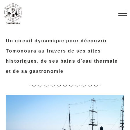
S
k
i
p
t
Un circuit dynamique pour découvrir
o
Tomonoura au travers de ses sites
c
historiques, de ses bains d’eau thermale
o
et de sa gastronomie
n
t
e
n
t