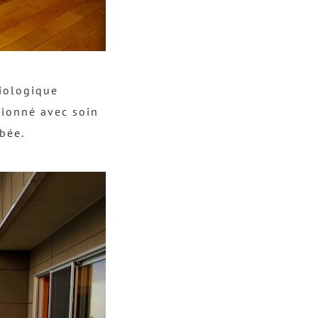
biologique
tionné avec soin
 bée.