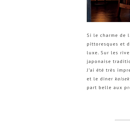
Si le charme de 
pittoresques et d
luxe. Sur les riv
japonaise traditi
J’ai été très imp
et le diner
kaisek
part belle aux p