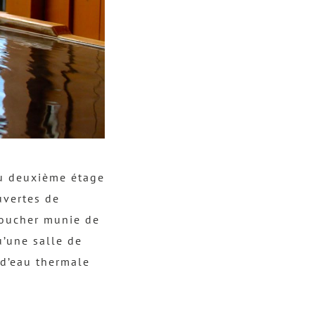
au deuxième étage
uvertes de
coucher munie de
u’une salle de
 d’eau thermale