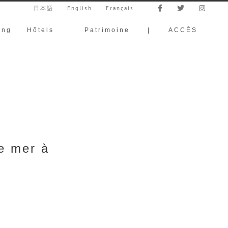
日本語
English
Français
ing
Hôtels
Patrimoine
|
ACCÈS
de mer à