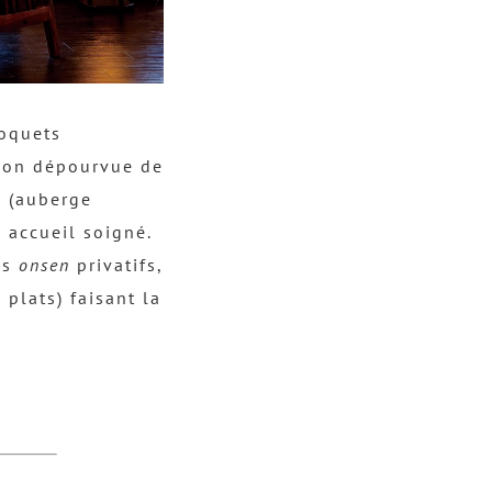
roquets
tion dépourvue de
n
(auberge
n accueil soigné.
ns
onsen
privatifs,
plats) faisant la