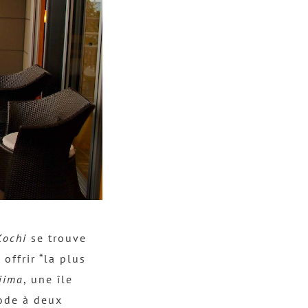
Kochi
se trouve
offrir “la plus
jima
, une île
gode à deux