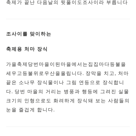
축제가 끝난 다음날의 뒷풀이도조사이라 부릅니다
조사이를 맞이하는
축제용 처마 장식
가을축제당번마을이된마을에서는집집마다등불을
세우고등불위로우산을올립니다
.
장막을 치고
,
처마
끝은 소나무 장식물이나 그림 연등으로 장식합니
다
.
당번 마을의 거리는 병풍과 행등에 그려진 실물
크기의 인형으로도 화려하게 장식돼 보는 사람들의
눈을 즐겁게 합니다
.