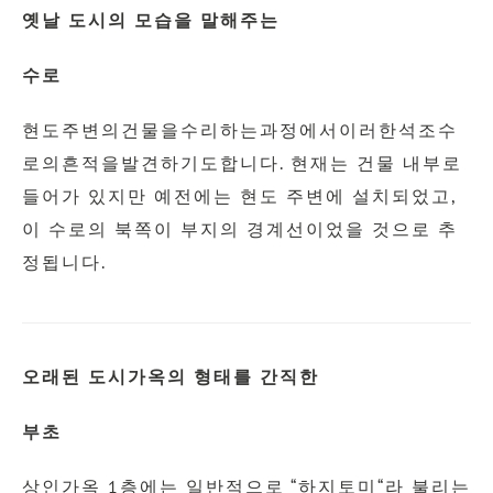
옛날 도시의 모습을 말해주는
수로
현도주변의건물을수리하는과정에서이러한석조수
로의흔적을발견하기도합니다
.
현재는 건물 내부로
들어가 있지만 예전에는 현도 주변에 설치되었고
,
이 수로의 북쪽이 부지의 경계선이었을 것으로 추
정됩니다
.
오래된 도시가옥의 형태를 간직한
부초
상인가옥
1
층에는 일반적으로
“
하지토미
“
라 불리는