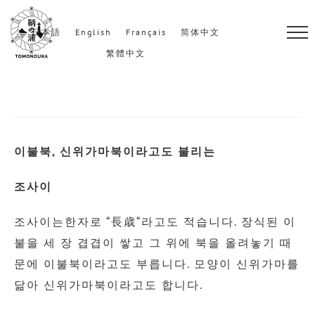
S
k
日本語
English
Français
简体中文
i
繁體中文
p
t
o
c
이불북
,
신위가마북이라고도 불리는
o
n
조사이
t
e
조사이는한자로
“
長歳
“
라고도 적습니다
.
장식된 이
n
불을 세 장 겹겹이 쌓고 그 위에 북을 올려놓기 때
t
문에 이불북이라고도 부릅니다
.
모양이 신위가마를
닮아 신위가마북이라고도 합니다
.