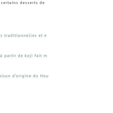
 certains desserts de
s
h
a
u
t/
 traditionnelles et e
b
a
partir de koji fait m
s
p
o
aison d’origine du Hou
u
r
a
u
g