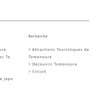
m
e
n
t
e
Recherche
r
o
ura
> Attractions Touristiques de
u
ur To
Tomonoura
d
> Découvrir Tomonoura
i
> Circuit
m
ge japo
i
n
u
e