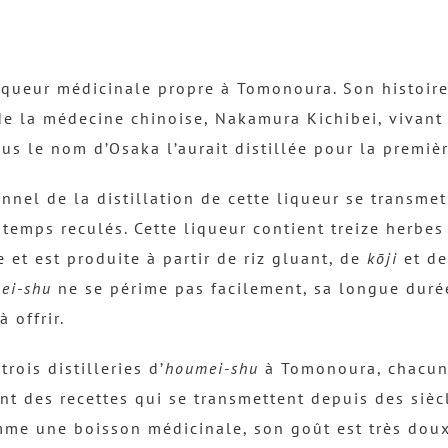
iqueur médicinale propre à Tomonoura. Son histoir
de la médecine chinoise, Nakamura Kichibei, vivant 
us le nom d’Osaka l’aurait distillée pour la premièr
ionnel de la distillation de cette liqueur se transme
temps reculés. Cette liqueur contient treize herbe
e et est produite à partir de riz gluant, de
kōji
et d
ei-shu
ne se périme pas facilement, sa longue duré
 offrir.
trois distilleries d’
houmei-shu
à Tomonoura, chacune
t des recettes qui se transmettent depuis des siècle
me une boisson médicinale, son goût est très doux 