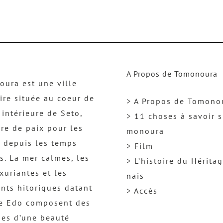
A Propos de Tomonoura
ura est une ville
ire située au coeur de
> A Propos de Tomono
 intérieure de Seto,
> 11 choses à savoir s
re de paix pour les
monoura
 depuis les temps
> Film
s. La mer calmes, les
> L’histoire du Hérita
uxuriantes et les
nais
nts hitoriques datant
> Accès
re Edo composent des
es d’une beauté