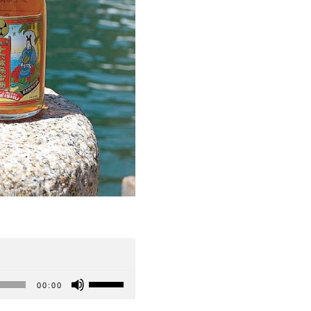
U
00:00
t