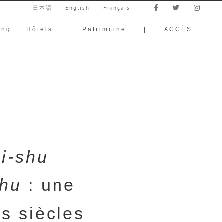
日本語
English
Français
ing
Hôtels
Patrimoine
|
ACCÈS
i-shu
hu
: une
rs siècles