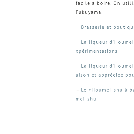
facile à boire. On uti
Fukuyama.
→
Brasserie et boutiq
→
La liqueur d’Houmei
xpérimentations
→
La liqueur d’Houmei
aison et appréciée pou
→
Le «Houmei-shu à ba
mei-shu