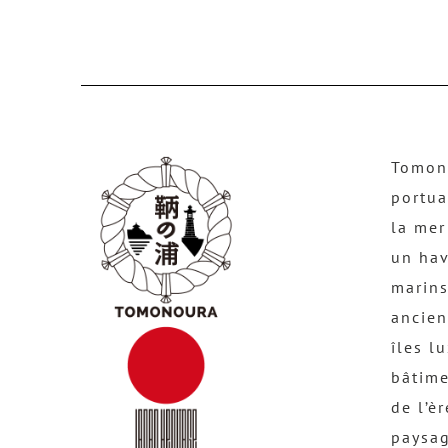
Tomono
portua
la mer
un hav
marins
ancien
îles l
bâtime
de l’è
paysag