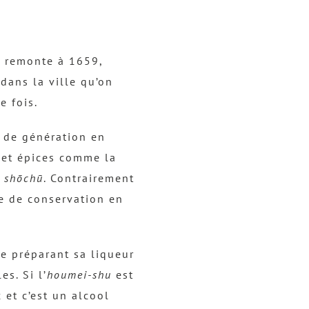
i
l
i
e remonte à 1659,
s
dans la ville qu’on
e
e fois.
z
l
t de génération en
e
s et épices comme la
s
e
shōchū
. Contrairement
f
e de conservation en
l
è
 préparant sa liqueur
c
s. Si l’
houmei-shu
est
h
et c’est un alcool
e