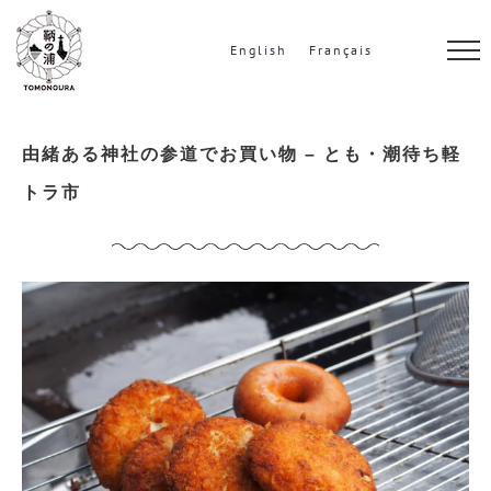
S
k
English
Français
i
p
t
由緒ある神社の参道でお買い物 – とも・潮待ち軽
o
トラ市
c
o
n
t
e
n
t