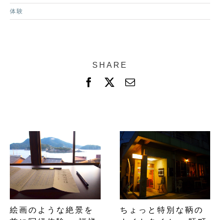
体験
SHARE
F
X
電
a
子
c
メ
e
ー
b
ル
o
o
k
絵画のような絶景を
ちょっと特別な鞆の