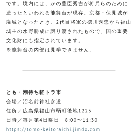
です。境内には、かの豊臣秀吉が将兵らのために
造ったといわれる能舞台が現存。京都・伏見城が
廃城となったとき、2代目将軍の徳川秀忠から福山
城主の水野勝成に譲り渡されたもので、国の重要
文化財にも指定されています。
※能舞台の内部は見学できません。
とも・潮待ち軽トラ市
会場／沼名前神社参道
住所／広島県福山市鞆町後地1225
日時／毎月第4日曜日 8:00〜11:30
https://tomo-keitoraichi.jimdo.com