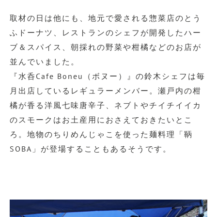
取材の日は他にも、地元で愛される惣菜店のとう
ふドーナツ、レストランのシェフが開発したハー
ブ＆スパイス、朝採れの野菜や柑橘などのお店が
並んでいました。
『水呑Cafe Boneu（ボヌー）』の鈴木シェフは毎
月出店しているレギュラーメンバー。瀬戸内の柑
橘が香る洋風七味唐辛子、ネブトやチイチイイカ
のスモークはお土産用におさえておきたいとこ
ろ。地物のちりめんじゃこを使った麺料理「鞆
SOBA」が登場することもあるそうです。