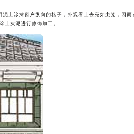
用泥土涂抹窗户纵向的格子，外观看上去宛如虫笼，因而
涂上灰泥进行修饰加工。