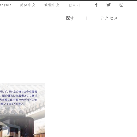
ançais
简体中文
繁體中文
한국어
探す
｜
アクセス