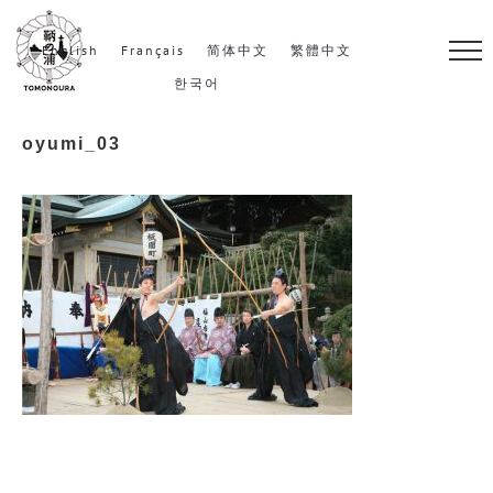
S
k
English
Français
简体中文
繁體中文
i
한국어
p
oyumi_03
t
o
c
o
n
t
e
n
t