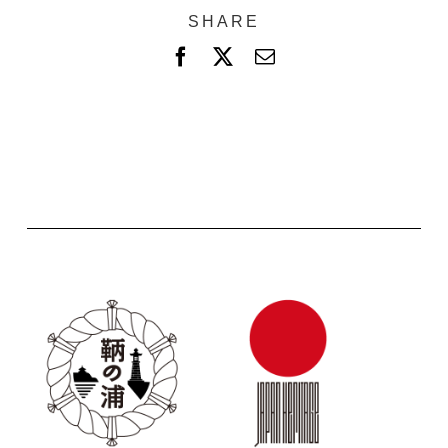
SHARE
F
X
電
a
子
c
メ
e
ー
b
ル
o
o
k