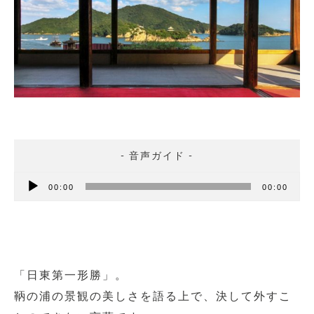
音
00:00
00:00
声
プ
レ
ー
「日東第一形勝」。
ヤ
鞆の浦の景観の美しさを語る上で、決して外すこ
ー