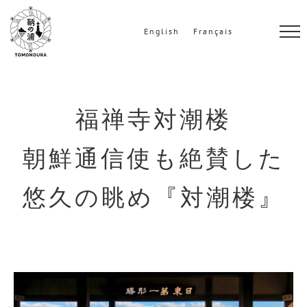
S
k
English
Français
i
p
t
o
福禅寺対潮楼
c
朝鮮通信使も絶賛した
o
n
悠久の眺め『対潮楼』
t
e
n
t