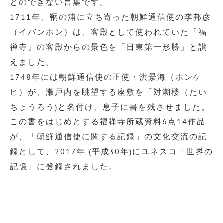
とのできない言葉です。
1711年、鞆の浦に立ち寄った朝鮮通信使の李邦彦
（イバンホン）は、客殿として使われていた『福
禅寺』の客殿からの景色を「日東第一形勝」と讃
えました。
1748年には朝鮮通信使の正使・洪景海（ホンケ
ヒ）が、瀬戸内を眺望する座敷を「対潮楼（たい
ちょうろう)と名付け、息子に書を残させました。
この書をはじめとする福禅寺所蔵資料6点14作品
が、「朝鮮通信使に関する記録」の文化交流の記
録として、2017年 (平成30年)にユネスコ「世界の
記憶」に登録されました。