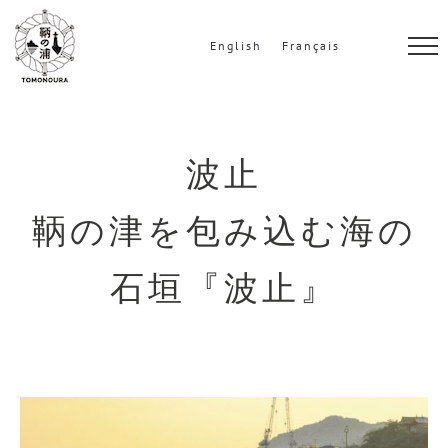
S
k
English
Français
i
p
t
o
波止
c
鞆の津を包み込む海の
o
n
石垣『波止』
t
e
n
t