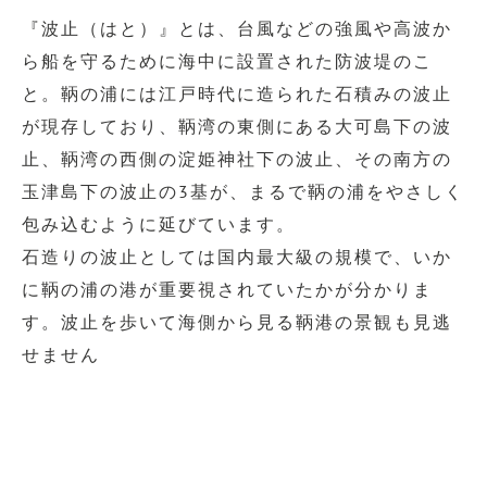
ー
『波止（はと）』とは、台風などの強風や高波か
ヤ
ら船を守るために海中に設置された防波堤のこ
ー
と。鞆の浦には江戸時代に造られた石積みの波止
が現存しており、鞆湾の東側にある大可島下の波
止、鞆湾の西側の淀姫神社下の波止、その南方の
玉津島下の波止の3基が、まるで鞆の浦をやさしく
包み込むように延びています。
石造りの波止としては国内最大級の規模で、いか
に鞆の浦の港が重要視されていたかが分かりま
す。波止を歩いて海側から見る鞆港の景観も見逃
せません