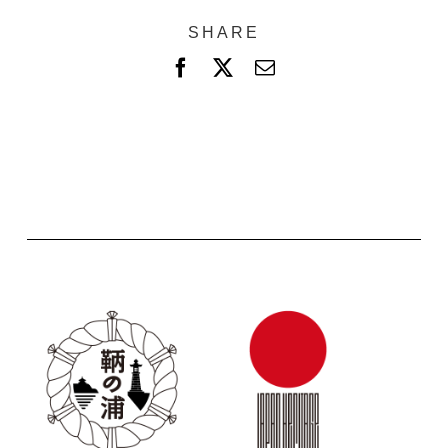
SHARE
F
X
電
a
子
c
メ
e
ー
b
ル
o
o
k