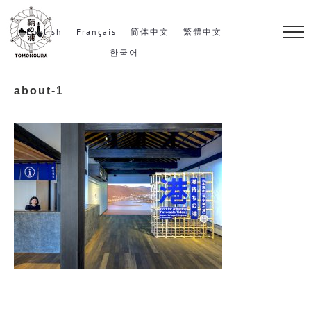
S
k
English
Français
简体中文
繁體中文
i
한국어
p
about-1
t
o
c
o
n
t
e
n
t