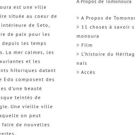
A Propos de Tomonoura
ura est une ville
ire située au coeur de
> A Propos de Tomono
 intérieure de Seto,
> 11 choses à savoir s
re de paix pour les
monoura
 depuis les temps
> Film
s. La mer calmes, les
> L’histoire du Hérita
uxuriantes et les
nais
nts hitoriques datant
> Accès
re Edo composent des
es d’une beauté
esque teintés de
gie. Une vieille ville
aquelle on peut
 faire de nouvelles
ertes.