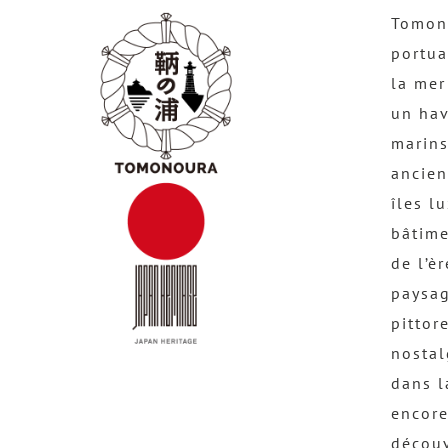
Tomono
portua
la mer
un hav
marins
ancien
îles l
bâtime
de l’è
paysag
pittor
nostal
dans l
encore
découv