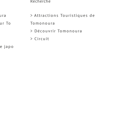
Recherche
ura
> Attractions Touristiques de
ur To
Tomonoura
> Découvrir Tomonoura
> Circuit
ge japo