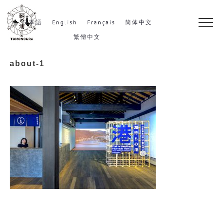
S
k
日本語
English
Français
简体中文
i
繁體中文
p
about-1
t
o
c
o
n
t
e
n
t