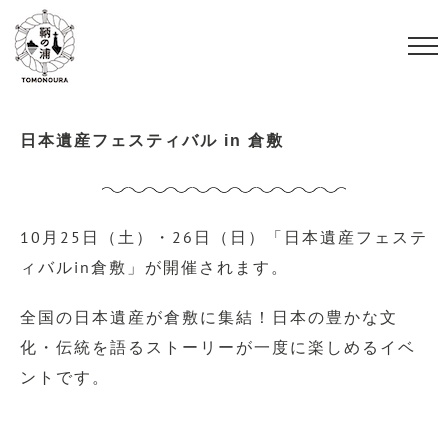
S
k
i
p
t
日本遺産フェスティバル in 倉敷
o
c
o
10月25日（土）・26日（日）「日本遺産フェステ
n
ィバルin倉敷」が開催されます。
t
e
全国の日本遺産が倉敷に集結！日本の豊かな文
n
化・伝統を語るストーリーが一度に楽しめるイベ
t
ントです。