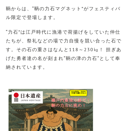
鞆からは、“鞆の力石マグネット”がフェスティバ
ル限定で登場します。
“力石”は江戸時代に漁港で荷揚げをしていた仲仕
たちが、祭礼などの場で力自慢を競い合った石で
す。その石の重さはなんと118～230㎏！ 担ぎあ
げた勇者達の名が刻まれ“鞆の津の力石“として奉
納されています。