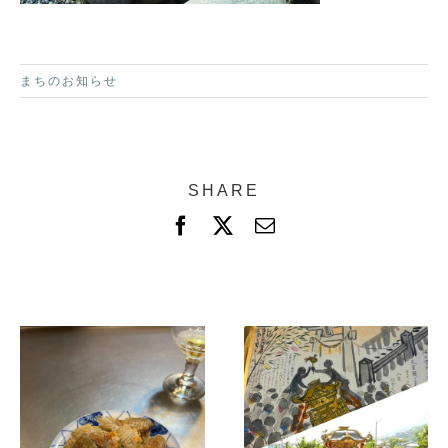
まちのお知らせ
SHARE
F
X
電
a
子
c
メ
e
ー
b
ル
o
o
k