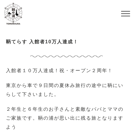
S
k
i
p
t
鞆てらす 入館者10万人達成！
o
c
o
入館者１０万人達成！祝・オープン２周年！
n
t
東京から車で９日間の夏休み旅行の途中に鞆にい
e
らして下さいました。
n
２年生と６年生のお子さんと素敵なパパとママの
t
ご家族です。鞆の浦が思い出に残る旅となります
よう