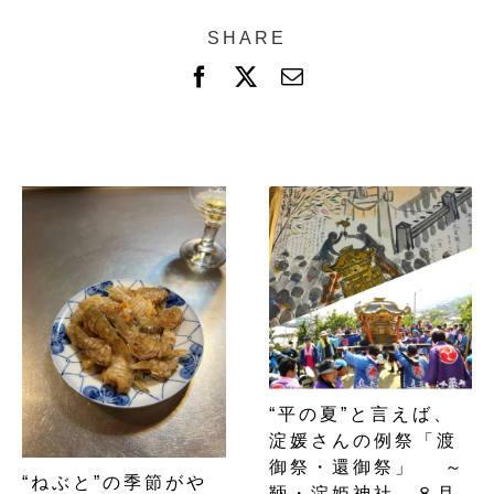
SHARE
F
X
電
a
子
c
メ
e
ー
b
ル
o
o
k
“平の夏”と言えば、
淀媛さんの例祭「渡
御祭・還御祭」 ～
“ねぶと”の季節がや
鞆・淀姫神社 ８月