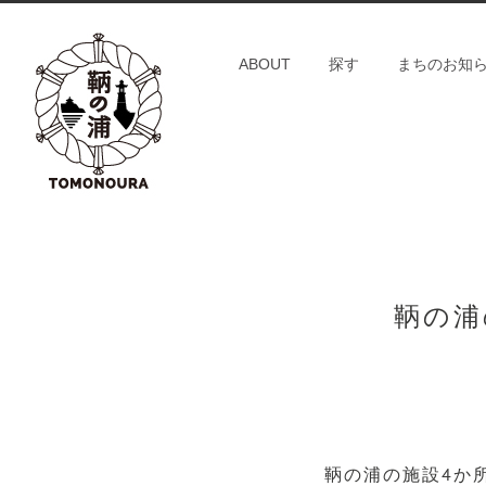
S
k
ABOUT
探す
まちのお知
i
p
t
o
c
o
n
t
鞆の浦
e
n
t
鞆の浦の施設4か