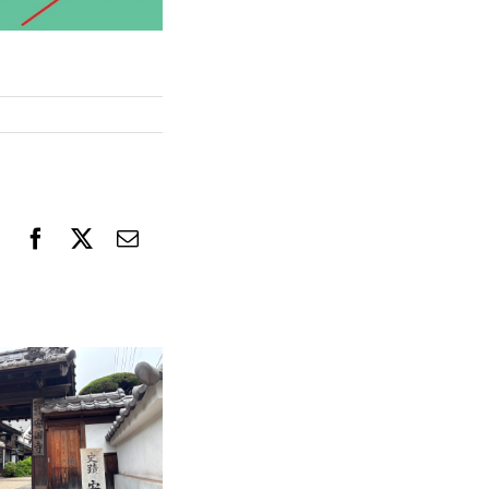
F
X
電
a
子
c
メ
e
ー
b
ル
o
o
k