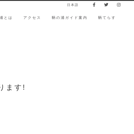
日本語
浦とは
アクセス
鞆の浦ガイド案内
鞆てらす
ります!