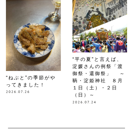
o
k
“平の夏”と言えば、
淀媛さんの例祭「渡
御祭・還御祭」 ～
“ねぶと”の季節がや
鞆・淀姫神社 ８月
ってきました！
１日（土）・２日
2026.07.26
（日）～
2026.07.24