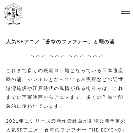
S
k
i
p
t
人気SFアニメ「蒼穹のファフナー」と鞆の浦
o
c
o
これまで多くの映画ロケ地となっている日本遺産
n
鞆の浦。シンボルとなっている常夜燈などの近世
t
港湾施設や江戸時代の風情が残る街並みは、これ
e
までに実写映画からアニメまで、多くの作品で印
n
象的に使われています。
t
2021年にシリーズ最新作最終章が劇場公開予定の
人気SFアニメ「蒼穹のファフナー THE BEYOND」