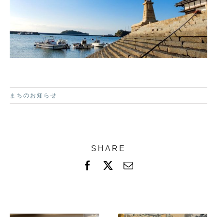
まちのお知らせ
SHARE
F
X
電
a
子
c
メ
e
ー
b
ル
o