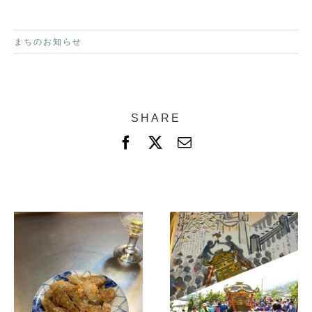
まちのお知らせ
SHARE
F
X
電
a
子
c
メ
e
ー
b
ル
o
o
k