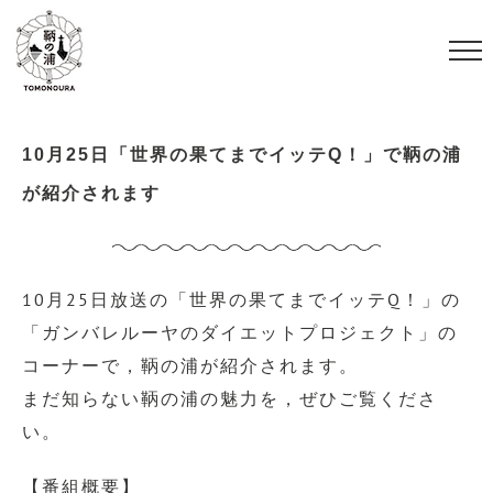
S
k
i
p
t
10月25日「世界の果てまでイッテQ！」で鞆の浦
o
が紹介されます
c
o
n
10月25日放送の「世界の果てまでイッテQ！」の
t
「ガンバレルーヤのダイエットプロジェクト」の
e
コーナーで，鞆の浦が紹介されます。
n
まだ知らない鞆の浦の魅力を，ぜひご覧くださ
t
い。
【番組概要】