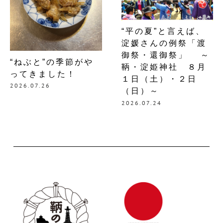
“平の夏”と言えば、
淀媛さんの例祭「渡
御祭・還御祭」 ～
“ねぶと”の季節がや
鞆・淀姫神社 ８月
ってきました！
１日（土）・２日
2026.07.26
（日）～
2026.07.24