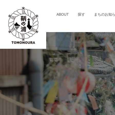
S
k
Warning
: Array to string conversion in
/home/xs516
ABOUT
探す
まちのお知
i
p
t
o
c
o
n
t
e
n
t