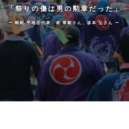
「祭りの傷は男の勲章だった」
ー 鞆町 平地区代表 表 章範さん、坂本 弘さん ー