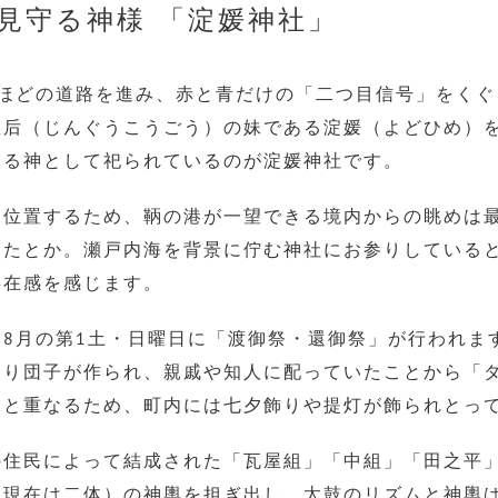
見守る神様 「淀媛神社」
るほどの道路を進み、赤と青だけの「二つ目信号」をくぐ
皇后（じんぐうこうごう）の妹である淀媛（よどひめ）
守る神として祀られているのが淀媛神社です。
に位置するため、鞆の港が一望できる境内からの眺めは
えたとか。瀬戸内海を背景に佇む神社にお参りしている
存在感を感じます。
8月の第1土・日曜日に「渡御祭・還御祭」が行われま
祭り団子が作られ、親戚や知人に配っていたことから「
夕と重なるため、町内には七夕飾りや提灯が飾られとっ
の住民によって結成された「瓦屋組」「中組」「田之平
（現在は二体）の神輿を担ぎ出し、太鼓のリズムと神輿