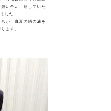
を競い合い、廻していた
いました。
たちが、真夏の鞆の浦を
廻ります。