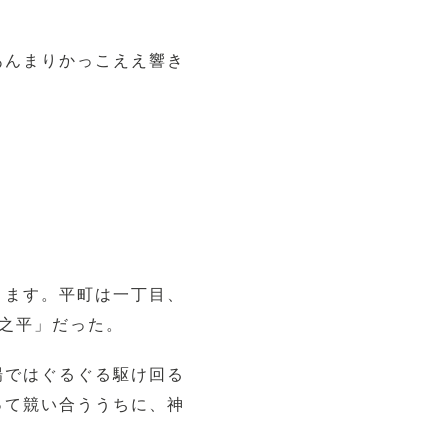
あんまりかっこええ響き
ります。平町は一丁目、
之平」だった。
場ではぐるぐる駆け回る
って競い合ううちに、神