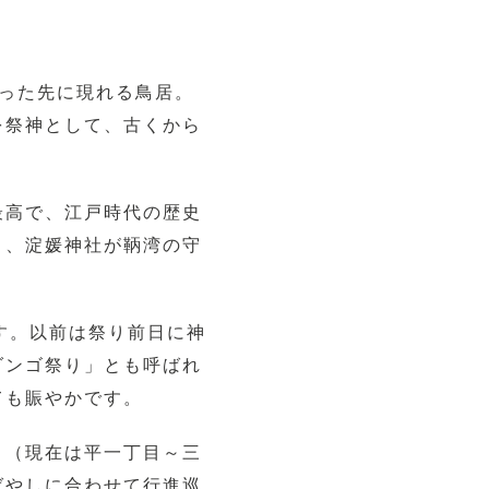
った先に現れる鳥居。
を祭神として、古くから
最高で、江戸時代の歴史
と、淀媛神社が鞆湾の守
す。以前は祭り前日に神
ダンゴ祭り」とも呼ばれ
ても賑やかです。
」（現在は平一丁目～三
ばやしに合わせて行進巡