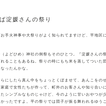
ば淀媛さんの祭り
ばお手火神事や大祭りがよく知られてますけど、平地区
媛（よどひめ）神社の例祭もそのひとつ。『淀媛さんの
ばれることもあるね。祭りの時にもち米を蒸してついた
になったんかな。
平らにしたら真ん中をちょっとくぼませて、あんこをの
各家庭で女性たちが作って、町外のお客さんや知り合い
せたシンプルなものじゃけど、今のように甘いおやつが
しかったですよ。平の祭りでは団子が振る舞われるゆう