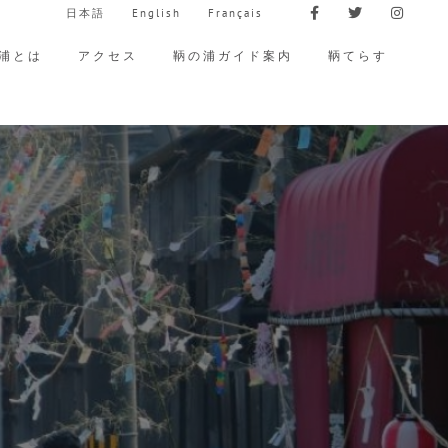
日本語
English
Français
s/formatting.php
on line
1108
浦とは
アクセス
鞆の浦ガイド案内
鞆てらす