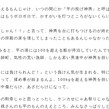
見えるもんじゃけ、いつの間にか『平の投げ神輿』と呼
輿はもうボロボロで、かすがいを打つところがないくら
んしゃん！！』と言って、神輿を台に打ちつけるのが終
んの拝殿の床を壊してしまったこともあるんじゃなかっ
てみると、平の港には100を超える船が停泊していたん
漁師町。気性の荒い漁師、しかも若い男連中が神輿を担
そには負けられんど！』という負けん気が生まれる。特
って、揉め事が始まるんよ。100kgを超える神輿を担
体中傷だらけ、あざだらけになって。
男の勲章じゃと思っとったし、ケンカせにゃあ祭りじゃ
に残さんのも平のもんのええところ。みんなさっぱりし