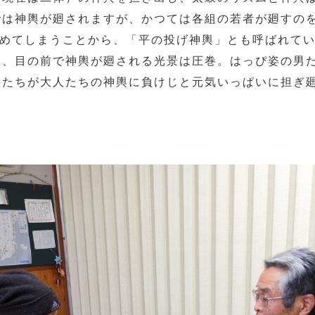
では神輿が廻されますが、かつては各組の若者が廻すの
始めてしまうことから、「平の投げ神輿」とも呼ばれて
て、目の前で神輿が廻される光景は圧巻。はっぴ姿の男
もたちが大人たちの神輿に負けじと元気いっぱいに担ぎ