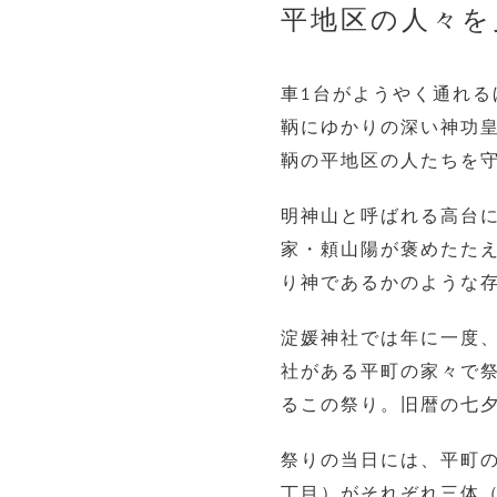
平地区の人々を
車1台がようやく通れ
鞆にゆかりの深い神功
鞆の平地区の人たちを
明神山と呼ばれる高台
家・頼山陽が褒めたた
り神であるかのような
淀媛神社では年に一度、
社がある平町の家々で
るこの祭り。旧暦の七
祭りの当日には、平町
丁目）がそれぞれ三体