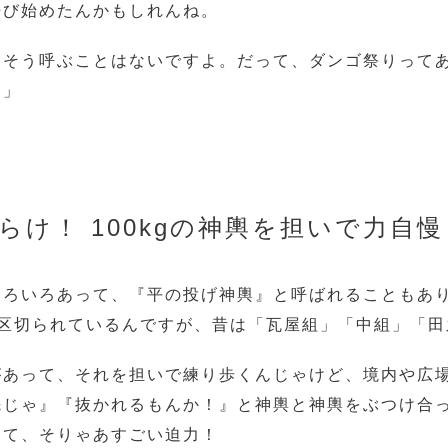
呼び始めたんかもしれんね。
りそう呼ぶことはないですよ。だって、ダンゴ祭りって
）」
らけ！ 100kgの神輿を担いで力自慢
いろいろあって、『平の投げ神輿』と呼ばれることもあ
に区切られているんですが、昔は「瓦屋組」「中組」「田
があって、それを担いで練り歩くんじゃけど、境内や広
先じゃ』『抜かれるもんか！』と神輿と神輿をぶつけ合
して、そりゃあすごい迫力！