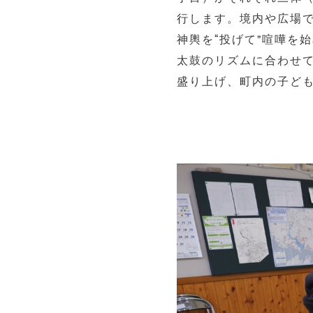
行します。境内や広場
神輿を“投げて”喧嘩を
太鼓のリズムに合わせ
盛り上げ、町内の子ど