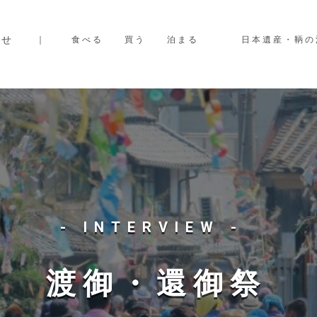
127/visittomonoura.com/public_html/wp-include
らせ
｜
食べる
買う
泊まる
日本遺産・鞆の
- INTERVIEW -
渡御・還御祭