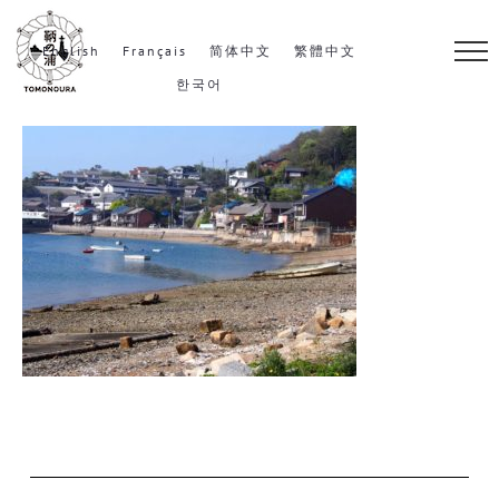
S
k
English
Français
简体中文
繁體中文
i
한국어
p
t
o
c
o
n
t
e
n
t