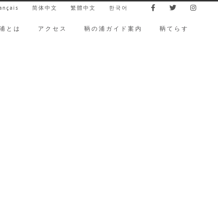
ançais
简体中文
繁體中文
한국어
浦とは
アクセス
鞆の浦ガイド案内
鞆てらす