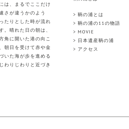
には、まるでここだけ
速さが違うかのよう
> 鞆の浦とは
ったりとした時が流れ
> 鞆の浦の11の物語
す。晴れた日の朝は、
> MOVIE
方角に開いた港の向こ
> 日本遺産鞆の浦
、朝日を受けて赤や金
> アクセス
づいた海が歩を進める
じわりじわりと近づき