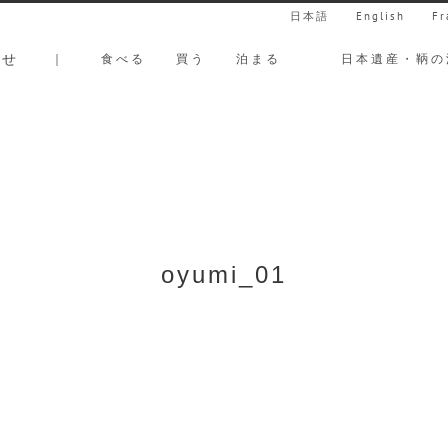
日本語
English
Fr
らせ
｜
食べる
買う
泊まる
日本遺産・鞆の
oyumi_01