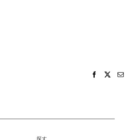
F
X
電
a
子
c
メ
e
ー
b
ル
o
o
k
探す