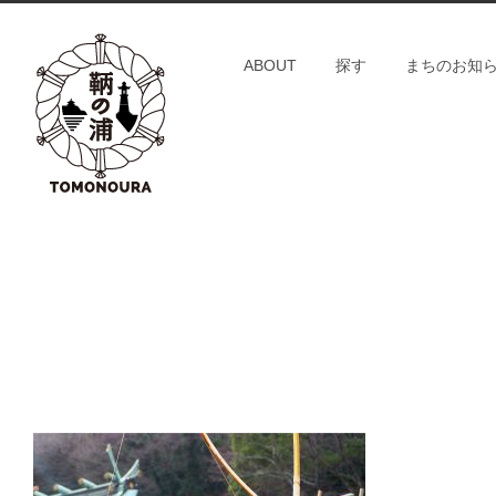
S
k
ABOUT
探す
まちのお知
i
p
t
o
c
o
n
t
e
n
t