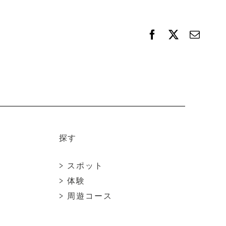
F
X
電
a
子
c
メ
e
ー
b
ル
o
o
k
探す
> スポット
> 体験
> 周遊コース