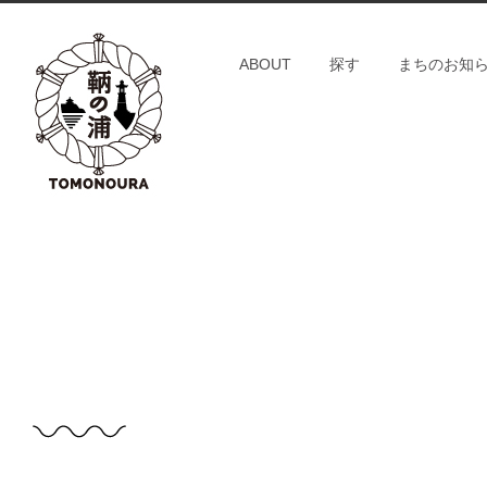
S
k
ABOUT
探す
まちのお知
i
p
t
o
c
o
n
t
e
n
t