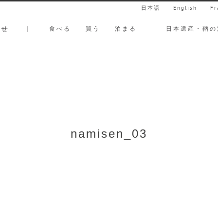
日本語
English
Fr
らせ
｜
食べる
買う
泊まる
日本遺産・鞆の
namisen_03