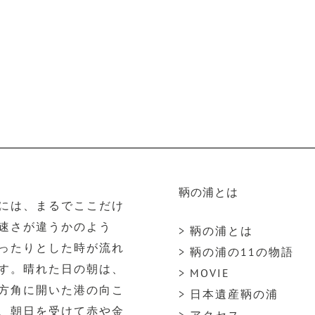
鞆の浦とは
には、まるでここだけ
速さが違うかのよう
> 鞆の浦とは
ったりとした時が流れ
> 鞆の浦の11の物語
す。晴れた日の朝は、
> MOVIE
方角に開いた港の向こ
> 日本遺産鞆の浦
、朝日を受けて赤や金