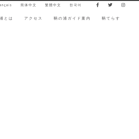
ançais
简体中文
繁體中文
한국어
浦とは
アクセス
鞆の浦ガイド案内
鞆てらす