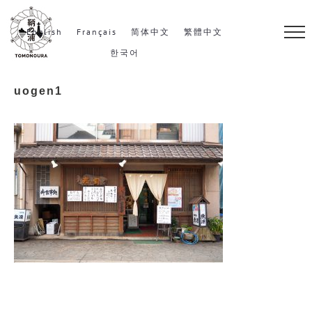
S
k
English
Français
简体中文
繁體中文
i
한국어
p
uogen1
t
o
c
o
n
t
e
n
t