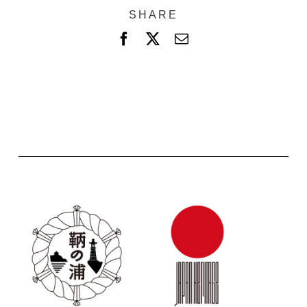
SHARE
F
X
電
a
子
c
メ
e
ー
b
ル
o
o
k