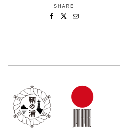
SHARE
F
X
電
a
子
c
メ
e
ー
b
ル
o
o
k