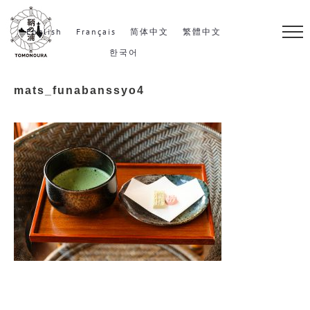
S
k
English
Français
简体中文
繁體中文
i
한국어
p
mats_funabanssyo4
t
o
c
o
n
t
e
n
t