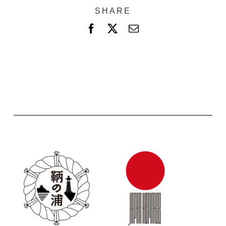
SHARE
F
X
電
a
子
c
メ
e
ー
b
ル
o
o
k