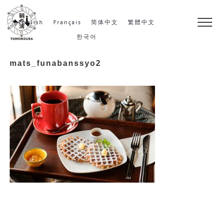
S
k
English
Français
简体中文
繁體中文
i
한국어
p
mats_funabanssyo2
t
o
c
o
n
t
e
n
t