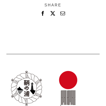
SHARE
F
X
電
a
子
c
メ
e
ー
b
ル
o
o
k