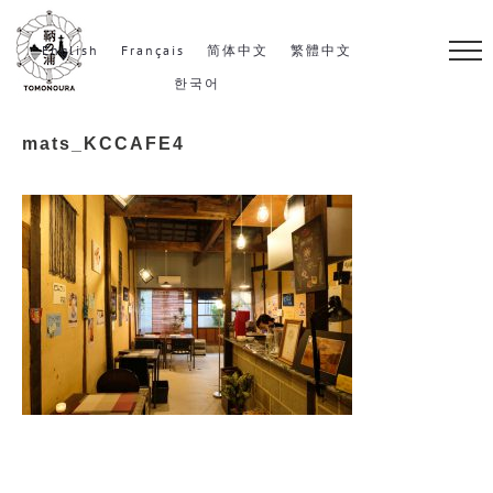
S
k
English
Français
简体中文
繁體中文
i
한국어
p
mats_KCCAFE4
t
o
c
o
n
t
e
n
t