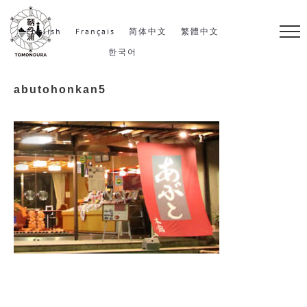
S
k
English
Français
简体中文
繁體中文
i
한국어
p
abutohonkan5
t
o
c
o
n
t
e
n
t