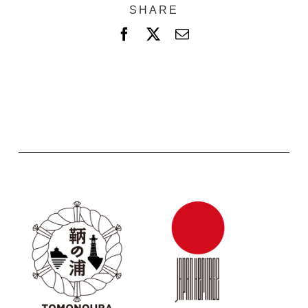
SHARE
F
X
電
a
子
c
メ
e
ー
b
ル
o
o
k