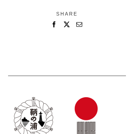
SHARE
F
X
電
a
子
c
メ
e
ー
b
ル
o
o
k