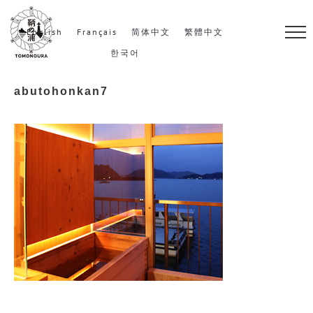
S
k
English
Français
简体中文
繁體中文
i
한국어
p
abutohonkan7
t
o
c
o
n
t
e
n
t