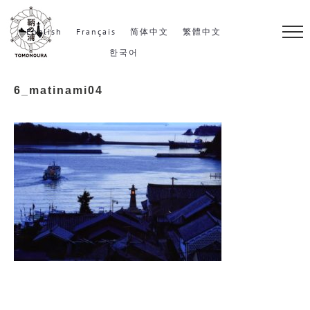
S
k
English
Français
简体中文
繁體中文
i
한국어
p
6_matinami04
t
o
c
o
n
t
e
n
t