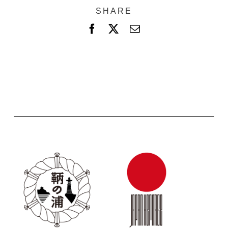
SHARE
F
X
電
a
子
c
メ
e
ー
b
ル
o
o
k