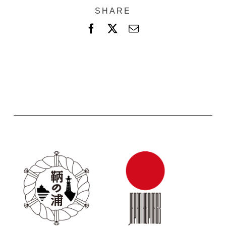
SHARE
F
X
電
a
子
c
メ
e
ー
b
ル
o
o
k