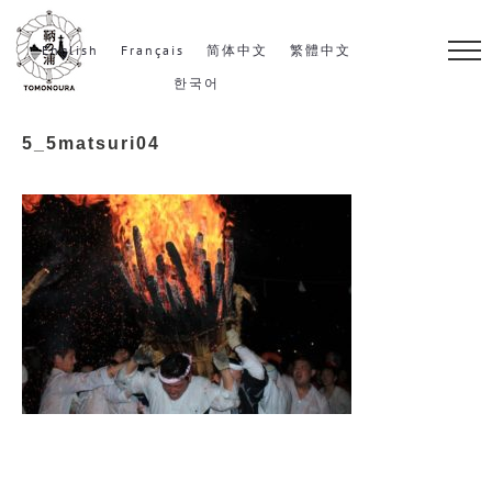
S
k
English
Français
简体中文
繁體中文
i
한국어
p
5_5matsuri04
t
o
c
o
n
t
e
n
t