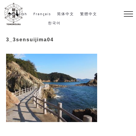
S
k
English
Français
简体中文
繁體中文
i
한국어
p
3_3sensuijima04
t
o
c
o
n
t
e
n
t