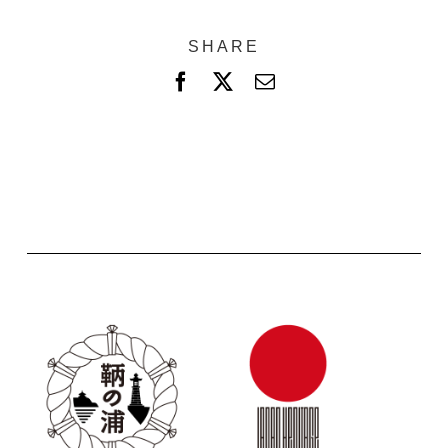
SHARE
F
X
電
a
子
c
メ
e
ー
b
ル
o
o
k