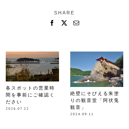
SHARE
F
X
電
a
子
c
メ
e
ー
b
ル
o
o
k
各スポットの営業時
絶壁にそびえる朱塗
間を事前にご確認く
りの観音堂「阿伏兎
ださい
観音」
2026.07.22
2024.09.11