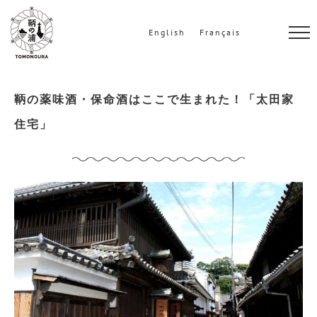
S
k
English
Français
i
p
t
鞆の薬味酒・保命酒はここで生まれた！「太田家
o
住宅」
c
o
n
t
e
n
t