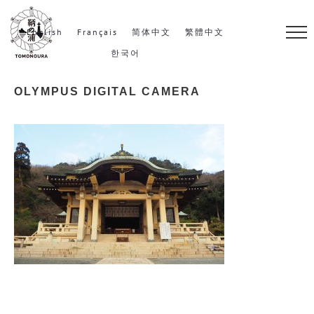
S
k
English
Français
简体中文
繁體中文
i
한국어
p
OLYMPUS DIGITAL CAMERA
t
o
c
o
n
t
e
n
t