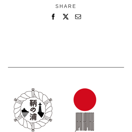
SHARE
F
X
電
a
子
c
メ
e
ー
b
ル
o
o
k