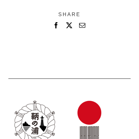
SHARE
F
X
電
a
子
c
メ
e
ー
b
ル
o
o
k