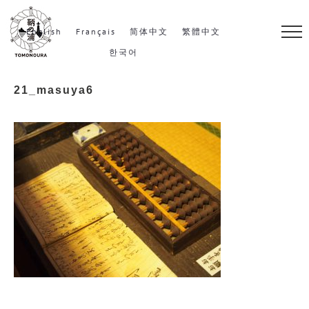
S
k
English
Français
简体中文
繁體中文
i
한국어
p
21_masuya6
t
o
c
o
n
t
e
n
t