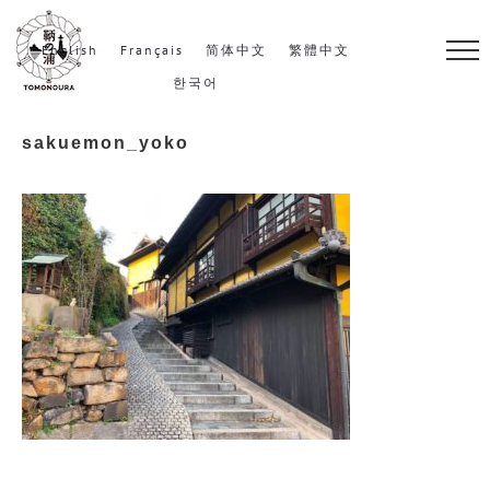
S
k
English
Français
简体中文
繁體中文
i
한국어
p
sakuemon_yoko
t
o
c
o
n
t
e
n
t