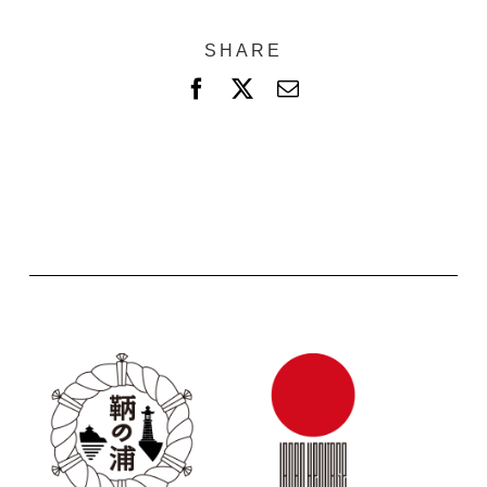
SHARE
F
X
電
a
子
c
メ
e
ー
b
ル
o
o
k