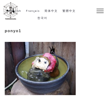
S
k
English
Français
简体中文
繁體中文
i
한국어
p
ponyo1
t
o
c
o
n
t
e
n
t