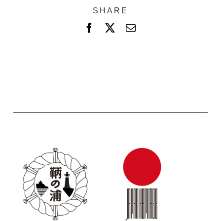
SHARE
F
X
電
a
子
c
メ
e
ー
b
ル
o
o
k