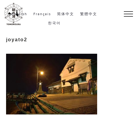
S
k
English
Français
简体中文
繁體中文
i
한국어
p
joyato2
t
o
c
o
n
t
e
n
t