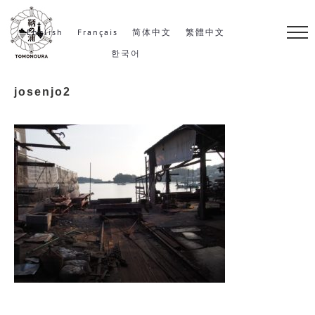
S
k
English
Français
简体中文
繁體中文
i
한국어
p
josenjo2
t
o
c
o
n
t
e
n
t