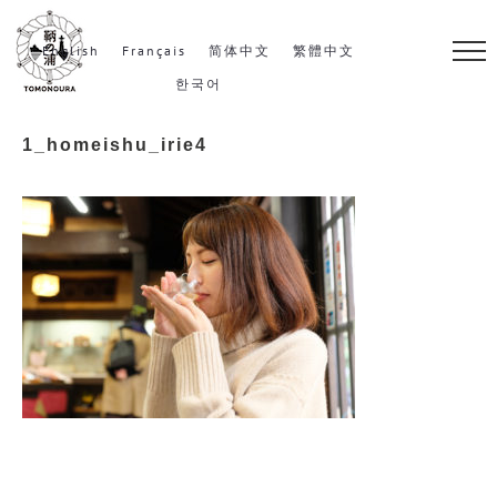
S
k
English
Français
简体中文
繁體中文
i
한국어
p
1_homeishu_irie4
t
o
c
o
n
t
e
n
t