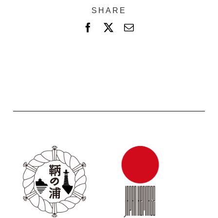
SHARE
F
X
電
a
子
c
メ
e
ー
b
ル
o
o
k