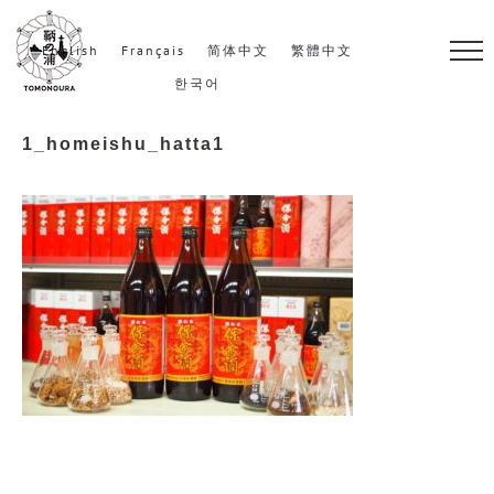
S
k
English
Français
简体中文
繁體中文
i
한국어
p
1_homeishu_hatta1
t
o
c
o
n
t
e
n
t