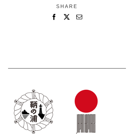
SHARE
F
X
電
a
子
c
メ
e
ー
b
ル
o
o
k