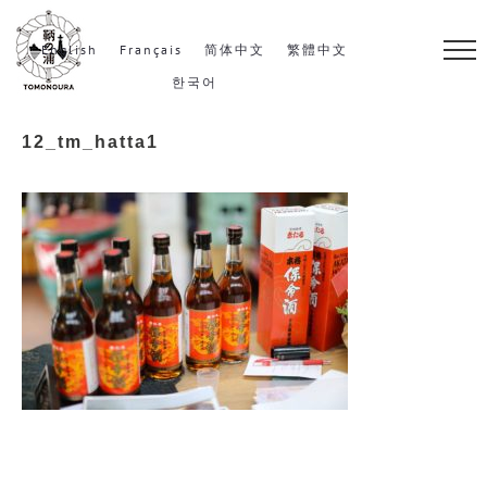
S
k
English
Français
简体中文
繁體中文
i
한국어
p
12_tm_hatta1
t
o
c
o
n
t
e
n
t