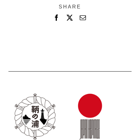
SHARE
F
X
電
a
子
c
メ
e
ー
b
ル
o
o
k