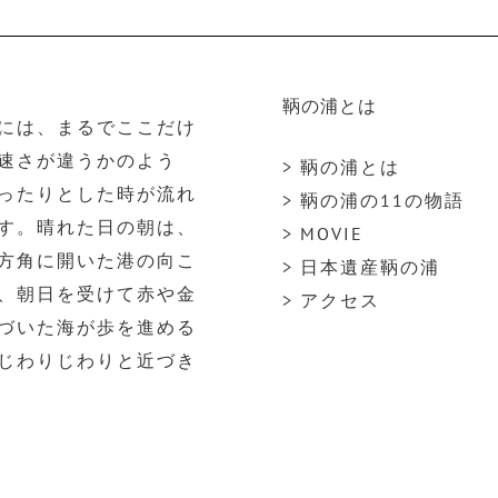
鞆の浦とは
には、まるでここだけ
速さが違うかのよう
> 鞆の浦とは
ったりとした時が流れ
> 鞆の浦の11の物語
す。晴れた日の朝は、
> MOVIE
方角に開いた港の向こ
> 日本遺産鞆の浦
、朝日を受けて赤や金
> アクセス
づいた海が歩を進める
じわりじわりと近づき