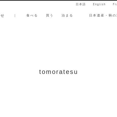
日本語
English
Fr
らせ
｜
食べる
買う
泊まる
日本遺産・鞆の
tomoratesu