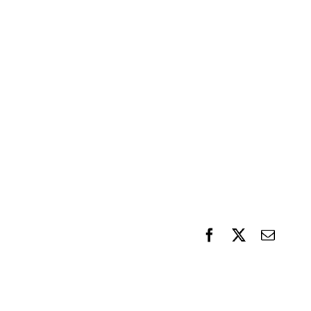
F
X
電
a
子
c
メ
e
ー
b
ル
o