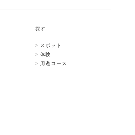
o
k
探す
> スポット
> 体験
> 周遊コース