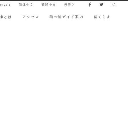
ançais
简体中文
繁體中文
한국어
浦とは
アクセス
鞆の浦ガイド案内
鞆てらす