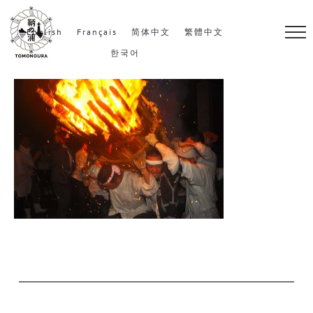
S
k
English
Français
简体中文
繁體中文
i
한국어
p
t
o
c
o
n
t
e
n
t