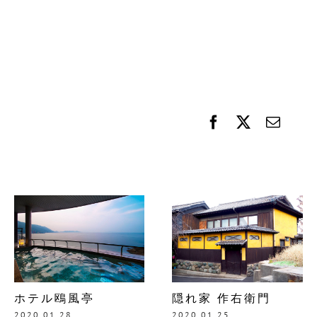
ホテル鴎風亭
隠れ家 作右衛門
2020.01.28
2020.01.25